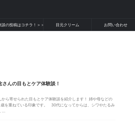
験談の投稿はコチラ！＞＞
目元クリーム
お問い合わせ
念さんの目もとケア体験談！
んから寄せられた目もとケア体験談を紹介します！ 姉や母などの
歳を重ねている印象です。 30代になってからは、シワやたるみ
..