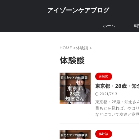
アイゾーンケアブログ
ホーム
体
HOME
>
体験談
>
体験談
体験談
東京都・28歳・知
2021/7/13
東京都・28歳・知念さ
目もとを見れば、やはり
などについて友達と意見 .
体験談